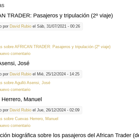
as
 TRADER: Pasajeros y tripulación (2º viaje)
o por
David Rubio
el Sáb, 31/07/2021 - 00:26
ás
sobre AFRICAN TRADER: Pasajeros y tripulación (2º viaje)
nuevo comentario
Asensi, José
o por
David Rubio
el Mié, 25/12/2024 - 14:25
ás
sobre Agulló Asensi, José
nuevo comentario
 Herrero, Manuel
o por
David Rubio
el Jue, 26/12/2024 - 02:09
ás
sobre Cuevas Herrero, Manuel
nuevo comentario
ción biográfica sobre los pasajeros del African Trader (d