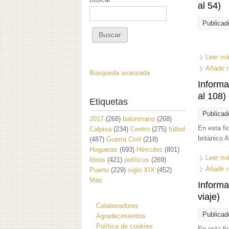
al 54)
Publicad
Leer m
Añadir 
Búsqueda avanzada
Informa
al 108)
Etiquetas
Publicad
2017
(268)
balonmano
(268)
En esta fi
Calpisa
(234)
Centro
(275)
fútbol
británico 
(487)
Guerra Civil
(218)
Hogueras
(693)
Hércules
(801)
Leer m
libros
(421)
políticos
(269)
Añadir 
Puerto
(229)
siglo XIX
(452)
Más
Informa
viaje)
Colaboradores
Publicad
Agradecimientos
Política de cookies
En esta fi