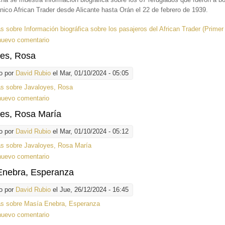
ánico African Trader desde Alicante hasta Orán el 22 de febrero de 1939.
ás
sobre Información biográfica sobre los pasajeros del African Trader (Primer 
nuevo comentario
yes, Rosa
o por
David Rubio
el Mar, 01/10/2024 - 05:05
ás
sobre Javaloyes, Rosa
nuevo comentario
yes, Rosa María
o por
David Rubio
el Mar, 01/10/2024 - 05:12
ás
sobre Javaloyes, Rosa María
nuevo comentario
Enebra, Esperanza
o por
David Rubio
el Jue, 26/12/2024 - 16:45
ás
sobre Masía Enebra, Esperanza
nuevo comentario