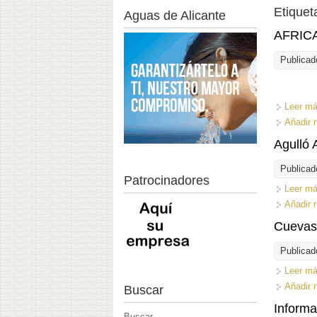
Etiquet
Aguas de Alicante
AFRICAN
Publicad
Leer m
Añadir 
Agulló 
Publicad
Patrocinadores
Leer m
Añadir 
Cuevas
Publicad
Leer m
Añadir 
Buscar
Informa
Buscar