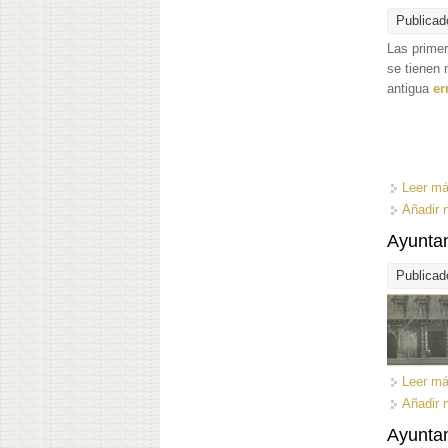
Publicad
Las primer
se tienen 
antigua
er
Leer m
Añadir 
Ayunta
Publicad
Leer m
Añadir 
Ayunta