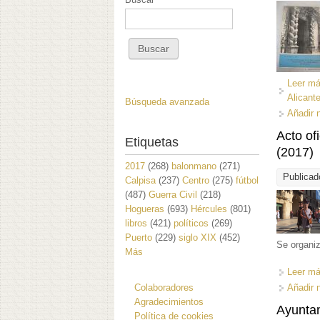
Leer m
Alicant
Búsqueda avanzada
Añadir 
Acto of
Etiquetas
(2017)
2017
(268)
balonmano
(271)
Publicad
Calpisa
(237)
Centro
(275)
fútbol
(487)
Guerra Civil
(218)
Hogueras
(693)
Hércules
(801)
libros
(421)
políticos
(269)
Puerto
(229)
siglo XIX
(452)
Se organiz
Más
Leer m
Colaboradores
Añadir 
Agradecimientos
Ayunta
Política de cookies