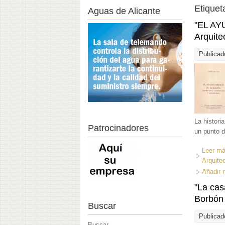
Etiquet
Aguas de Alicante
"EL AY
Arquite
Publicad
La histori
Patrocinadores
un punto d
Leer m
Arquite
Añadir 
"La cas
Borbón 
Buscar
Publicad
Buscar