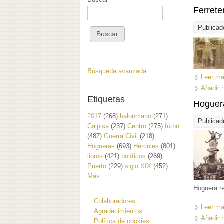
Ferrete
Publicad
Búsqueda avanzada
Leer m
Añadir 
Etiquetas
Hoguera
2017
(268)
balonmano
(271)
Publicad
Calpisa
(237)
Centro
(275)
fútbol
(487)
Guerra Civil
(218)
Hogueras
(693)
Hércules
(801)
libros
(421)
políticos
(269)
Puerto
(229)
siglo XIX
(452)
Más
Hoguera re
Colaboradores
Leer m
Agradecimientos
Añadir 
Política de cookies