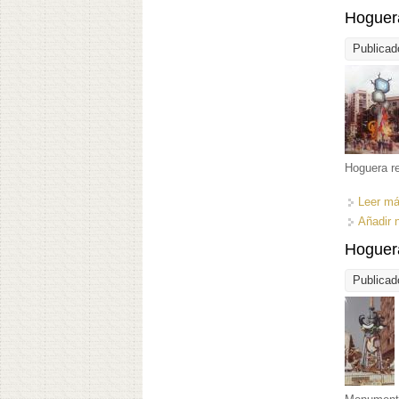
Hoguera
Publicad
Hoguera r
Leer m
Añadir 
Hoguera
Publicad