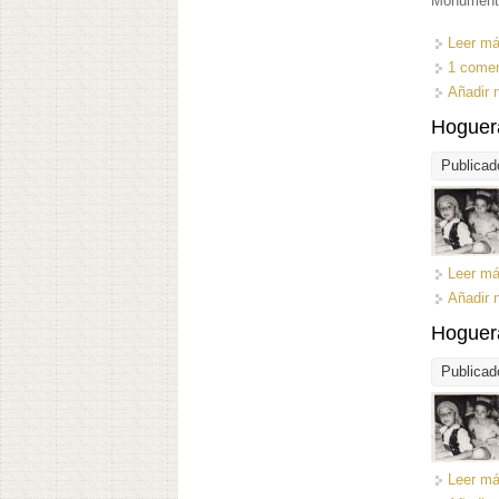
Monumento 
Leer m
1 comen
Añadir 
Hoguera
Publicad
Leer m
Añadir 
Hoguera
Publicad
Leer m