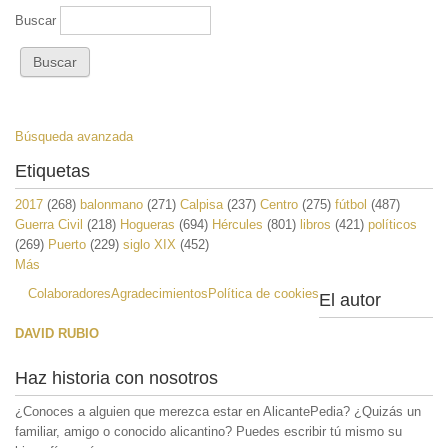
Buscar
Búsqueda avanzada
Etiquetas
2017
(268)
balonmano
(271)
Calpisa
(237)
Centro
(275)
fútbol
(487)
Guerra Civil
(218)
Hogueras
(694)
Hércules
(801)
libros
(421)
políticos
(269)
Puerto
(229)
siglo XIX
(452)
Más
Colaboradores
Agradecimientos
Política de cookies
El autor
DAVID RUBIO
Haz historia con nosotros
¿Conoces a alguien que merezca estar en AlicantePedia? ¿Quizás un
familiar, amigo o conocido alicantino? Puedes escribir tú mismo su