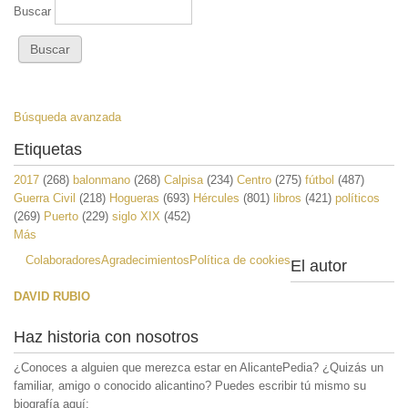
Buscar
Búsqueda avanzada
Etiquetas
2017
(268)
balonmano
(268)
Calpisa
(234)
Centro
(275)
fútbol
(487)
Guerra Civil
(218)
Hogueras
(693)
Hércules
(801)
libros
(421)
políticos
(269)
Puerto
(229)
siglo XIX
(452)
Más
Colaboradores
Agradecimientos
Política de cookies
El autor
DAVID RUBIO
Haz historia con nosotros
¿Conoces a alguien que merezca estar en AlicantePedia? ¿Quizás un
familiar, amigo o conocido alicantino? Puedes escribir tú mismo su
biografía aquí: