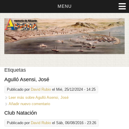
MENU
Etiquetas
Agulló Asensi, José
Publicado por
David Rubio
el Mié, 25/12/2024 - 14:25
Leer más
sobre Agulló Asensi, José
Añadir nuevo comentario
Club Natación
Publicado por
David Rubio
el Sáb, 06/08/2016 - 23:26