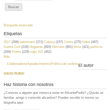
Búsqueda avanzada
Etiquetas
2017
(268)
balonmano
(271)
Calpisa
(237)
Centro
(275)
fútbol
(487)
Guerra Civil
(218)
Hogueras
(693)
Hércules
(801)
libros
(421)
políticos
(269)
Puerto
(229)
siglo XIX
(452)
Más
Colaboradores
Agradecimientos
Política de cookies
El autor
DAVID RUBIO
Haz historia con nosotros
¿Conoces a alguien que merezca estar en AlicantePedia? ¿Quizás un
familiar, amigo o conocido alicantino? Puedes escribir tú mismo su
biografía aquí: