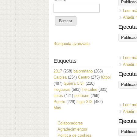
Publicad
Leer m
Añadir 
Ejecuta
Publicad
Búsqueda avanzada
Leer m
Etiquetas
Añadir 
2017
(268)
balonmano
(268)
Ejecuta
Calpisa
(234)
Centro
(275)
fútbol
(487)
Guerra Civil
(218)
Publicad
Hogueras
(693)
Hércules
(801)
libros
(421)
políticos
(269)
Puerto
(229)
siglo XIX
(452)
Leer m
Más
Añadir 
Ejecuta
Colaboradores
Agradecimientos
Publicad
Política de cookies