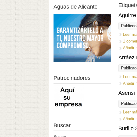
Etiquet
Aguas de Alicante
Aguirre
Publicad
Leer m
1 comen
Añadir 
Arráez 
Publicad
Leer m
Patrocinadores
Añadir 
Asensi
Publicad
Leer m
Añadir 
Buscar
Burillo 
Buscar