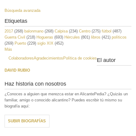
Búsqueda avanzada
Etiquetas
2017
(268)
balonmano
(268)
Calpisa
(234)
Centro
(275)
fútbol
(487)
Guerra Civil
(218)
Hogueras
(693)
Hércules
(801)
libros
(421)
políticos
(269)
Puerto
(229)
siglo XIX
(452)
Más
Colaboradores
Agradecimientos
Política de cookies
El autor
DAVID RUBIO
Haz historia con nosotros
¿Conoces a alguien que merezca estar en AlicantePedia? ¿Quizás un
familiar, amigo o conocido alicantino? Puedes escribir tú mismo su
biografía aquí:
SUBIR BIOGRAFÍAS