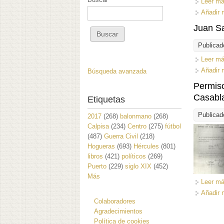
Leer m
Añadir 
Juan Sa
Publicad
Leer m
Añadir 
Búsqueda avanzada
Permiso
Casabl
Etiquetas
Publicad
2017
(268)
balonmano
(268)
Calpisa
(234)
Centro
(275)
fútbol
(487)
Guerra Civil
(218)
Hogueras
(693)
Hércules
(801)
libros
(421)
políticos
(269)
Puerto
(229)
siglo XIX
(452)
Más
Leer m
Añadir 
Colaboradores
Agradecimientos
Política de cookies