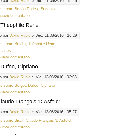
o por
David Rubio
el Jue, 11/08/2016 - 15:15
ás
sobre Bañón Rodes, Eugenio
nuevo comentario
 Théophile René
o por
David Rubio
el Jue, 11/08/2016 - 16:29
ás
sobre Bardin, Théophile René
tarios
nuevo comentario
Dufoo, Cipriano
o por
David Rubio
el Vie, 12/08/2016 - 02:03
ás
sobre Bergez Dufoo, Cipriano
nuevo comentario
Claude François 'D’Asfeld'
o por
David Rubio
el Vie, 12/08/2016 - 05:27
ás
sobre Bidal, Claude François 'D’Asfeld'
nuevo comentario