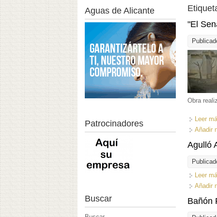
Etiquet
Aguas de Alicante
"El Sen
Publicad
Obra real
Leer m
Patrocinadores
Añadir 
Agulló 
Publicad
Leer m
Añadir 
Buscar
Bañón 
Buscar