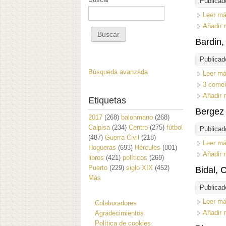
Publicad
Leer m
Añadir 
Bardin,
Publicad
Búsqueda avanzada
Leer m
3 comen
Añadir 
Etiquetas
Bergez 
2017
(268)
balonmano
(268)
Calpisa
(234)
Centro
(275)
fútbol
Publicad
(487)
Guerra Civil
(218)
Leer m
Hogueras
(693)
Hércules
(801)
Añadir 
libros
(421)
políticos
(269)
Puerto
(229)
siglo XIX
(452)
Bidal, 
Más
Publicad
Leer m
Colaboradores
Añadir 
Agradecimientos
Política de cookies