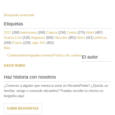
Búsqueda avanzada
Etiquetas
2017
(268)
balonmano
(268)
Calpisa
(234)
Centro
(275)
fútbol
(487)
Guerra Civil
(218)
Hogueras
(693)
Hércules
(801)
libros
(421)
políticos
(269)
Puerto
(229)
siglo XIX
(452)
Más
Colaboradores
Agradecimientos
Política de cookies
El autor
DAVID RUBIO
Haz historia con nosotros
¿Conoces a alguien que merezca estar en AlicantePedia? ¿Quizás un
familiar, amigo o conocido alicantino? Puedes escribir tú mismo su
biografía aquí:
SUBIR BIOGRAFÍAS