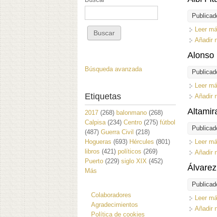
Publicad
Leer m
Añadir 
Alonso 
Búsqueda avanzada
Publicad
Leer m
Etiquetas
Añadir 
Altamir
2017
(268)
balonmano
(268)
Calpisa
(234)
Centro
(275)
fútbol
Publicad
(487)
Guerra Civil
(218)
Hogueras
(693)
Hércules
(801)
Leer m
libros
(421)
políticos
(269)
Añadir 
Puerto
(229)
siglo XIX
(452)
Álvarez
Más
Publicad
Colaboradores
Leer m
Agradecimientos
Añadir 
Política de cookies