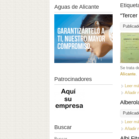
Etiquet
Aguas de Alicante
"Tercer
Publicad
Se trata d
Alicante
.
Patrocinadores
Leer m
Añadir 
Alberol
Publicad
Leer m
Buscar
Añadir 
Albi Fit
Buscar