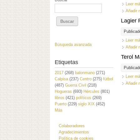
Leer m
Añadir 
Lagier
Publicad
Leer m
Búsqueda avanzada
Añadir 
Terol M
Etiquetas
Publicad
2017
(268)
balonmano
(271)
Leer m
Calpisa
(237)
Centro
(275)
fútbol
Añadir 
(487)
Guerra Civil
(218)
Hogueras
(693)
Hércules
(801)
libros
(421)
políticos
(269)
Puerto
(229)
siglo XIX
(452)
Más
Colaboradores
Agradecimientos
Política de cookies