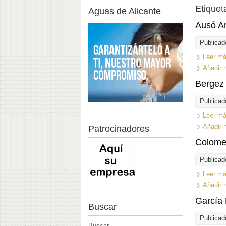
Etiquet
Aguas de Alicante
Ausó A
Publicad
Leer m
Añadir 
Bergez 
Publicad
Leer m
Añadir 
Patrocinadores
Colome
Publicad
Leer m
Añadir 
García 
Buscar
Publicad
Buscar