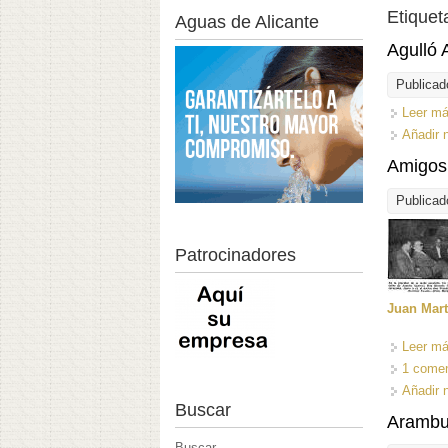
Etiquet
Aguas de Alicante
Agulló 
Publicad
Leer m
Añadir 
Amigos 
Publicad
Patrocinadores
Juan Mart
Leer m
1 comen
Añadir 
Buscar
Arambu
Buscar