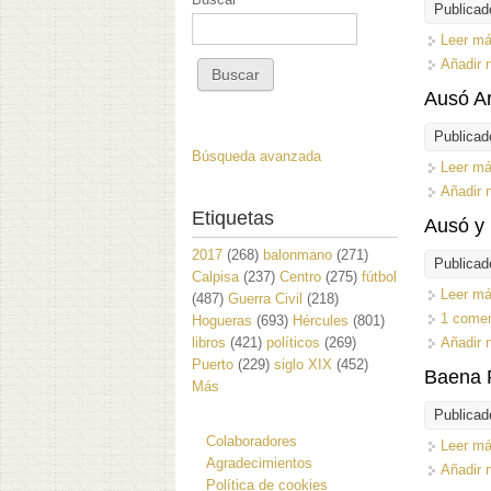
Publicad
Leer m
Añadir 
Ausó A
Publicad
Búsqueda avanzada
Leer m
Añadir 
Etiquetas
Ausó y
2017
(268)
balonmano
(271)
Publicad
Calpisa
(237)
Centro
(275)
fútbol
Leer m
(487)
Guerra Civil
(218)
1 comen
Hogueras
(693)
Hércules
(801)
libros
(421)
políticos
(269)
Añadir 
Puerto
(229)
siglo XIX
(452)
Baena 
Más
Publicad
Colaboradores
Leer m
Agradecimientos
Añadir 
Política de cookies