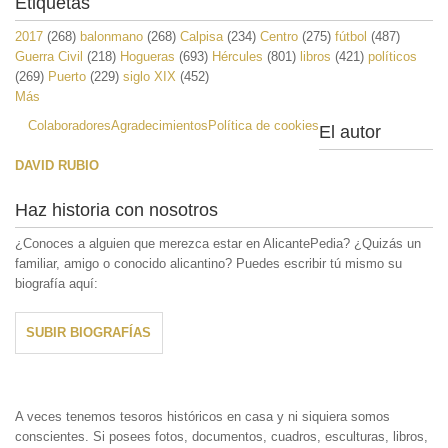
Etiquetas
2017
(268)
balonmano
(268)
Calpisa
(234)
Centro
(275)
fútbol
(487)
Guerra Civil
(218)
Hogueras
(693)
Hércules
(801)
libros
(421)
políticos
(269)
Puerto
(229)
siglo XIX
(452)
Más
Colaboradores
Agradecimientos
Política de cookies
El autor
DAVID RUBIO
Haz historia con nosotros
¿Conoces a alguien que merezca estar en AlicantePedia? ¿Quizás un
familiar, amigo o conocido alicantino? Puedes escribir tú mismo su
biografía aquí:
SUBIR BIOGRAFÍAS
A veces tenemos tesoros históricos en casa y ni siquiera somos
conscientes. Si posees fotos, documentos, cuadros, esculturas, libros,