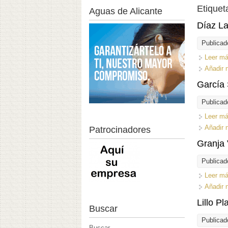
Etiquet
Aguas de Alicante
Díaz L
Publicad
Leer m
Añadir 
García
Publicad
Leer m
Añadir 
Patrocinadores
Granja 
Publicad
Leer m
Añadir 
Lillo Pl
Buscar
Publicad
Buscar