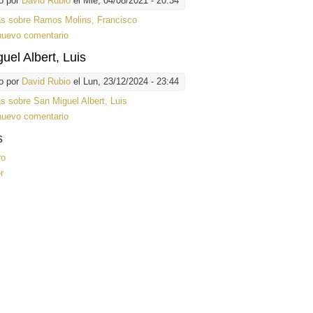
o por
David Rubio
el Mié, 04/08/2021 - 20:34
ás
sobre Ramos Molins, Francisco
nuevo comentario
uel Albert, Luis
o por
David Rubio
el Lun, 23/12/2024 - 23:44
ás
sobre San Miguel Albert, Luis
nuevo comentario
s
ro
r