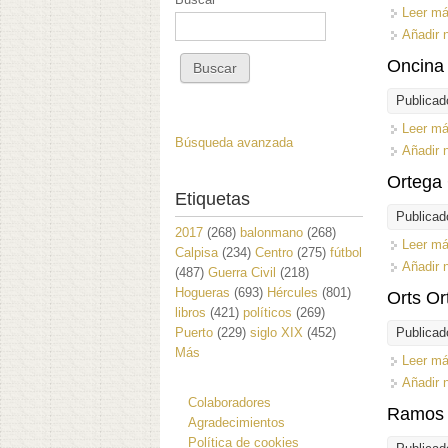
Leer m
Añadir 
Oncina 
Publicad
Leer m
Búsqueda avanzada
Añadir 
Ortega 
Etiquetas
Publicad
2017
(268)
balonmano
(268)
Leer m
Calpisa
(234)
Centro
(275)
fútbol
Añadir 
(487)
Guerra Civil
(218)
Hogueras
(693)
Hércules
(801)
Orts Or
libros
(421)
políticos
(269)
Puerto
(229)
siglo XIX
(452)
Publicad
Más
Leer m
Añadir 
Colaboradores
Ramos 
Agradecimientos
Política de cookies