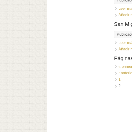
Publicad
Leer m
Añadir 
San Mig
Publicad
Leer m
Añadir 
Página
« prime
‹ anterio
1
2