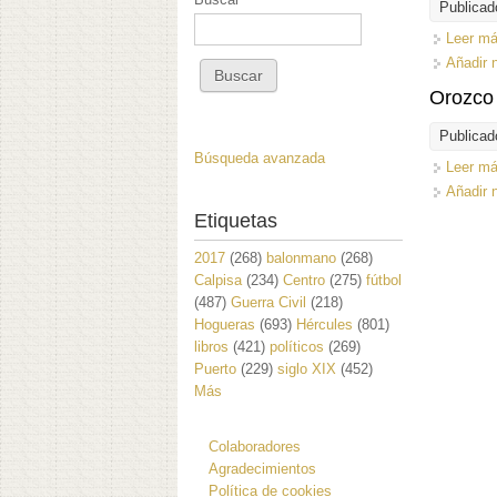
Publicad
Leer m
Añadir 
Orozco
Publicad
Búsqueda avanzada
Leer m
Añadir 
Etiquetas
2017
(268)
balonmano
(268)
Calpisa
(234)
Centro
(275)
fútbol
(487)
Guerra Civil
(218)
Hogueras
(693)
Hércules
(801)
libros
(421)
políticos
(269)
Puerto
(229)
siglo XIX
(452)
Más
Colaboradores
Agradecimientos
Política de cookies