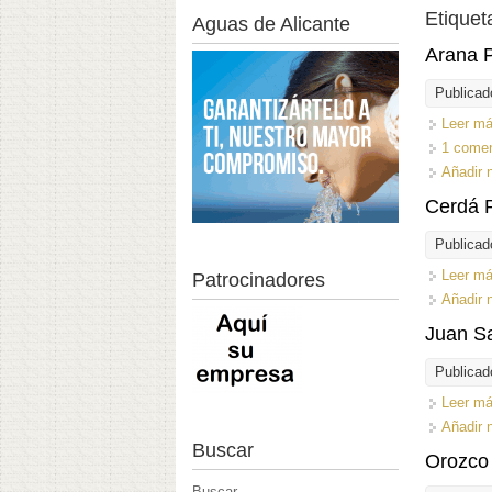
Etiquet
Aguas de Alicante
Arana 
Publicad
Leer m
1 comen
Añadir 
Cerdá P
Publicad
Leer m
Patrocinadores
Añadir 
Juan Sa
Publicad
Leer m
Añadir 
Buscar
Orozco
Buscar