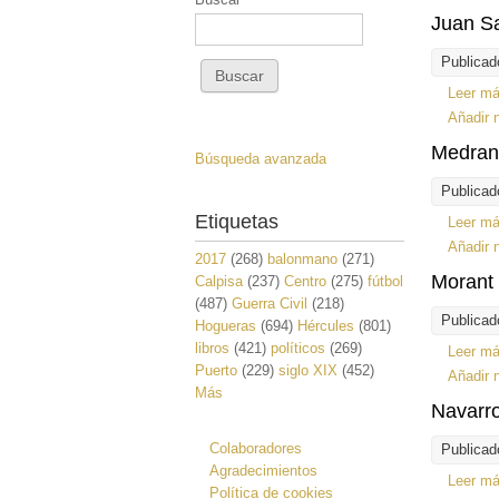
Juan Sa
Publicad
Leer m
Añadir 
Medran
Búsqueda avanzada
Publicad
Etiquetas
Leer m
Añadir 
2017
(268)
balonmano
(271)
Morant 
Calpisa
(237)
Centro
(275)
fútbol
(487)
Guerra Civil
(218)
Publicad
Hogueras
(694)
Hércules
(801)
libros
(421)
políticos
(269)
Leer m
Puerto
(229)
siglo XIX
(452)
Añadir 
Más
Navarro
Colaboradores
Publicad
Agradecimientos
Leer m
Política de cookies