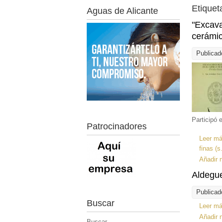
Etiquet
Aguas de Alicante
"Excava
cerámic
Publicad
Participó 
Patrocinadores
Leer m
finas (s
Añadir 
Aldegue
Publicad
Buscar
Leer m
Añadir 
Buscar