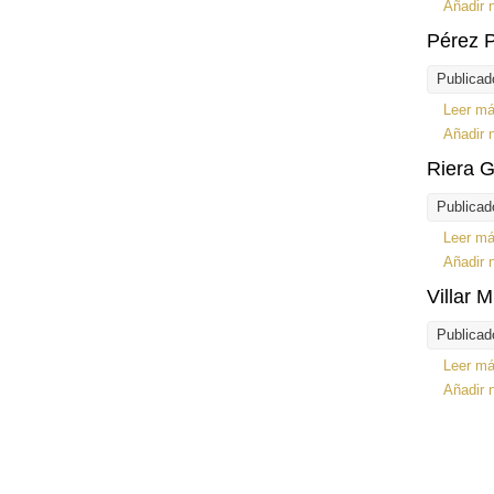
Añadir 
Pérez P
Publicad
Leer m
Añadir 
Riera G
Publicad
Leer m
Añadir 
Villar M
Publicad
Leer m
Añadir 