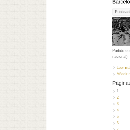
Barcelo
Publicad
Partido co
nacional).
Leer m
Añadir 
Página
1
2
3
4
5
6
7