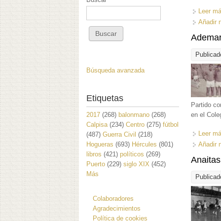
Leer m
Añadir 
Ademar 
Publicad
Búsqueda avanzada
Etiquetas
Partido co
2017
(268)
balonmano
(268)
en el Cole
Calpisa
(234)
Centro
(275)
fútbol
Leer m
(487)
Guerra Civil
(218)
Hogueras
(693)
Hércules
(801)
Añadir 
libros
(421)
políticos
(269)
Anaitas
Puerto
(229)
siglo XIX
(452)
Más
Publicad
Colaboradores
Agradecimientos
Política de cookies