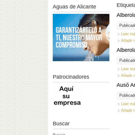
Etiquet
Aguas de Alicante
Albero
Publicad
Leer m
Añadir 
Albero
Publicad
Leer m
Añadir 
Patrocinadores
Ausó A
Publicad
Leer m
Añadir 
Buscar
Buscar