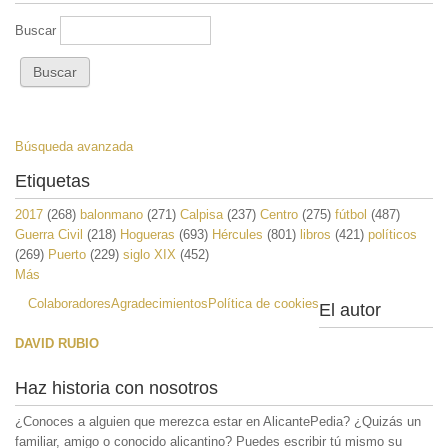
Buscar
Búsqueda avanzada
Etiquetas
2017
(268)
balonmano
(271)
Calpisa
(237)
Centro
(275)
fútbol
(487)
Guerra Civil
(218)
Hogueras
(693)
Hércules
(801)
libros
(421)
políticos
(269)
Puerto
(229)
siglo XIX
(452)
Más
Colaboradores
Agradecimientos
Política de cookies
El autor
DAVID RUBIO
Haz historia con nosotros
¿Conoces a alguien que merezca estar en AlicantePedia? ¿Quizás un
familiar, amigo o conocido alicantino? Puedes escribir tú mismo su