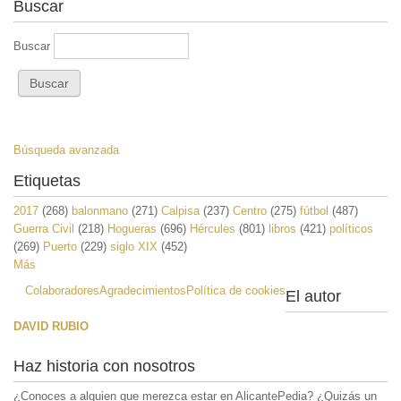
Buscar
Buscar
Búsqueda avanzada
Etiquetas
2017
(268)
balonmano
(271)
Calpisa
(237)
Centro
(275)
fútbol
(487)
Guerra Civil
(218)
Hogueras
(696)
Hércules
(801)
libros
(421)
políticos
(269)
Puerto
(229)
siglo XIX
(452)
Más
Colaboradores
Agradecimientos
Política de cookies
El autor
DAVID RUBIO
Haz historia con nosotros
¿Conoces a alguien que merezca estar en AlicantePedia? ¿Quizás un