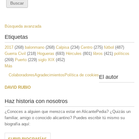
Búsqueda avanzada
Etiquetas
2017
(268)
balonmano
(268)
Calpisa
(234)
Centro
(275)
fútbol
(487)
Guerra Civil
(218)
Hogueras
(693)
Hércules
(801)
libros
(421)
políticos
(269)
Puerto
(229)
siglo XIX
(452)
Más
Colaboradores
Agradecimientos
Política de cookies
El autor
DAVID RUBIO
Haz historia con nosotros
¿Conoces a alguien que merezca estar en AlicantePedia? ¿Quizás un
familiar, amigo o conocido alicantino? Puedes escribir tú mismo su
biografía aquí: