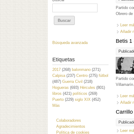
Partido co
Obrero de 
Leer m
Añadir 
Betis 1
Búsqueda avanzada
Publicad
Etiquetas
2017
(268)
balonmano
(271)
Calpisa
(237)
Centro
(275)
fútbol
Partido co
(487)
Guerra Civil
(218)
Villamarín
Hogueras
(693)
Hércules
(801)
libros
(421)
políticos
(269)
Leer m
Puerto
(229)
siglo XIX
(452)
Añadir 
Más
Carrill
Colaboradores
Publicad
Agradecimientos
Leer m
Política de cookies