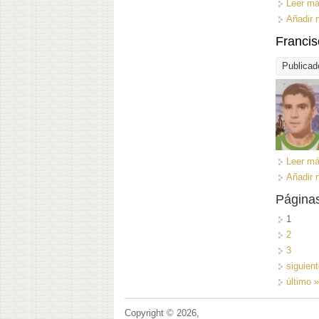
Leer m
Añadir 
Francis
Publicad
Leer m
Añadir 
Página
1
2
3
siguient
último 
Copyright © 2026,