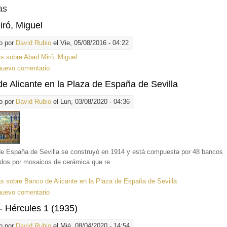
as
ró, Miguel
o por
David Rubio
el Vie, 05/08/2016 - 04:22
ás
sobre Abad Miró, Miguel
nuevo comentario
e Alicante en la Plaza de España de Sevilla
o por
David Rubio
el Lun, 03/08/2020 - 04:36
de España de Sevilla se construyó en 1914 y está compuesta por 48 bancos
os por mosaicos de cerámica que re
ás
sobre Banco de Alicante en la Plaza de España de Sevilla
nuevo comentario
 - Hércules 1 (1935)
o por
David Rubio
el Mié, 08/04/2020 - 14:54