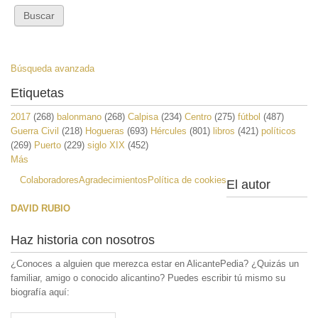
Búsqueda avanzada
Etiquetas
2017
(268)
balonmano
(268)
Calpisa
(234)
Centro
(275)
fútbol
(487)
Guerra Civil
(218)
Hogueras
(693)
Hércules
(801)
libros
(421)
políticos
(269)
Puerto
(229)
siglo XIX
(452)
Más
Colaboradores
Agradecimientos
Política de cookies
El autor
DAVID RUBIO
Haz historia con nosotros
¿Conoces a alguien que merezca estar en AlicantePedia? ¿Quizás un
familiar, amigo o conocido alicantino? Puedes escribir tú mismo su
biografía aquí: