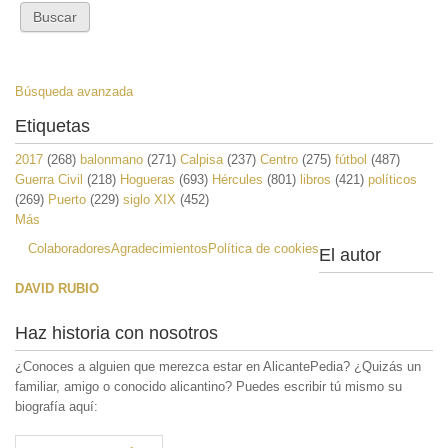
Búsqueda avanzada
Etiquetas
2017
(268)
balonmano
(271)
Calpisa
(237)
Centro
(275)
fútbol
(487)
Guerra Civil
(218)
Hogueras
(693)
Hércules
(801)
libros
(421)
políticos
(269)
Puerto
(229)
siglo XIX
(452)
Más
Colaboradores
Agradecimientos
Política de cookies
El autor
DAVID RUBIO
Haz historia con nosotros
¿Conoces a alguien que merezca estar en AlicantePedia? ¿Quizás un
familiar, amigo o conocido alicantino? Puedes escribir tú mismo su
biografía aquí: