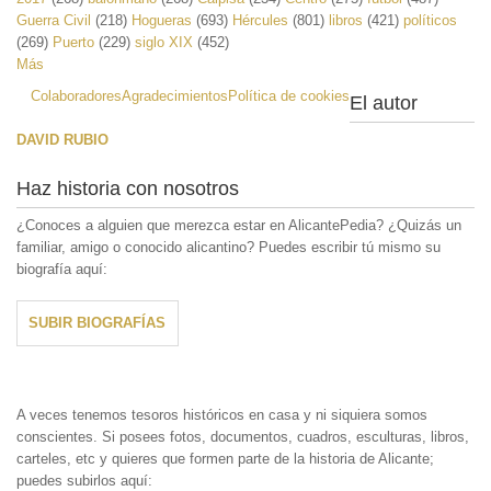
Guerra Civil
(218)
Hogueras
(693)
Hércules
(801)
libros
(421)
políticos
(269)
Puerto
(229)
siglo XIX
(452)
Más
Colaboradores
Agradecimientos
Política de cookies
El autor
DAVID RUBIO
Haz historia con nosotros
¿Conoces a alguien que merezca estar en AlicantePedia? ¿Quizás un
familiar, amigo o conocido alicantino? Puedes escribir tú mismo su
biografía aquí:
SUBIR BIOGRAFÍAS
A veces tenemos tesoros históricos en casa y ni siquiera somos
conscientes. Si posees fotos, documentos, cuadros, esculturas, libros,
carteles, etc y quieres que formen parte de la historia de Alicante;
puedes subirlos aquí: