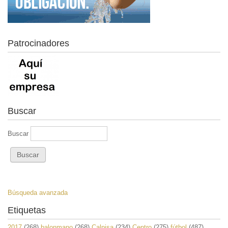
Patrocinadores
Buscar
Buscar
Búsqueda avanzada
Etiquetas
2017
(268)
balonmano
(268)
Calpisa
(234)
Centro
(275)
fútbol
(487)