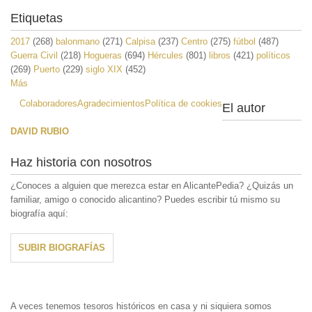
Etiquetas
2017
(268)
balonmano
(271)
Calpisa
(237)
Centro
(275)
fútbol
(487)
Guerra Civil
(218)
Hogueras
(694)
Hércules
(801)
libros
(421)
políticos
(269)
Puerto
(229)
siglo XIX
(452)
Más
Colaboradores
Agradecimientos
Política de cookies
El autor
DAVID RUBIO
Haz historia con nosotros
¿Conoces a alguien que merezca estar en AlicantePedia? ¿Quizás un
familiar, amigo o conocido alicantino? Puedes escribir tú mismo su
biografía aquí:
SUBIR BIOGRAFÍAS
A veces tenemos tesoros históricos en casa y ni siquiera somos