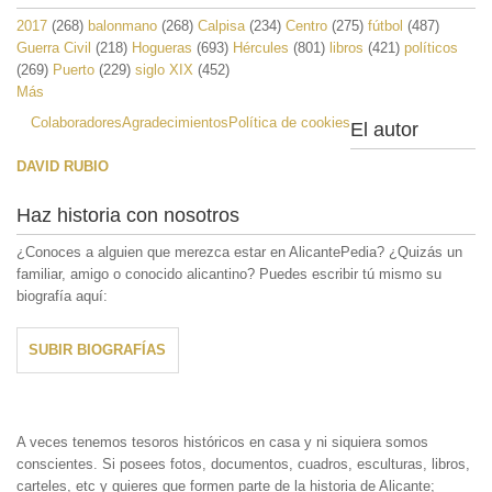
2017
(268)
balonmano
(268)
Calpisa
(234)
Centro
(275)
fútbol
(487)
Guerra Civil
(218)
Hogueras
(693)
Hércules
(801)
libros
(421)
políticos
(269)
Puerto
(229)
siglo XIX
(452)
Más
Colaboradores
Agradecimientos
Política de cookies
El autor
DAVID RUBIO
Haz historia con nosotros
¿Conoces a alguien que merezca estar en AlicantePedia? ¿Quizás un
familiar, amigo o conocido alicantino? Puedes escribir tú mismo su
biografía aquí:
SUBIR BIOGRAFÍAS
A veces tenemos tesoros históricos en casa y ni siquiera somos
conscientes. Si posees fotos, documentos, cuadros, esculturas, libros,
carteles, etc y quieres que formen parte de la historia de Alicante;