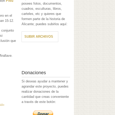
llón
Pitiu
posees fotos, documentos,
cuadros, esculturas, libros,
carteles, etc y quieres que
ero en el
formen parte de la historia de
ban 15-12.
Alicante; puedes subirlos aquí:
l conjunto
si
SUBIR ARCHIVOS
clusión que
irallave.
.
Donaciones
Si deseas ayudar a mantener y
agrandar este proyecto, puedes
realizar donaciones de la
cantidad que creas conveniente
a través de este botón:
tido