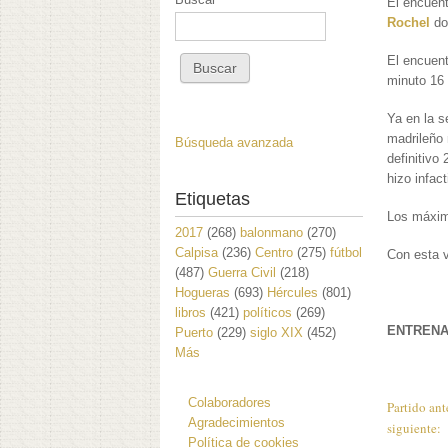
El encuent
Rochel
do
El encuen
minuto 16 
Ya en la s
madrileño 
Búsqueda avanzada
definitivo
hizo infac
Etiquetas
Los máximo
2017
(268)
balonmano
(270)
Calpisa
(236)
Centro
(275)
fútbol
Con esta v
(487)
Guerra Civil
(218)
Hogueras
(693)
Hércules
(801)
libros
(421)
políticos
(269)
ENTRENA
Puerto
(229)
siglo XIX
(452)
Más
Colaboradores
Partido ant
Agradecimientos
siguiente:
Política de cookies