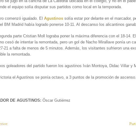
ro se jugó en la cancha de La Catedral ubicada en el colegio, y no en el pabe
nde el equipo solía disputar sus partidos como local en la temporada.
tro comenzó igualado. El
Agustinos
solía estar por delante en el marcador, p
el BM Madrid había logrado ponerse 10-11. Al descanso los alicantinos gana
egunda parte Cristian Moll lograba poner la máxima diferencia con el 18-14. E
no cesó de intentar la remontada, pero un gol de Nacho Mirallave ponía un ca
 27-21 a falta de menos de 5 minutos. Además, los visitantes sufrieron una ex
tible la remontada.
s goleadores del partido fueron los agustinos Iván Montoya, Didac Villar y M
ictoria el Agustinos se ponía octavo, a 3 puntos de la promoción de ascenso
DOR DE AGUSTINOS:
Óscar Gutiérrez
erior:
Par