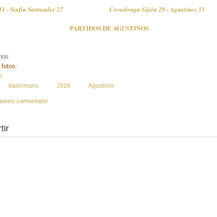
31 - Sinfín Santander 27
Covadonga Gijón 29 - Agustinos 33
PARTIDOS DE AGUSTINOS
nos
 fotos:
o
:
balonmano
2018
Agustinos
nuevo comentario
tir