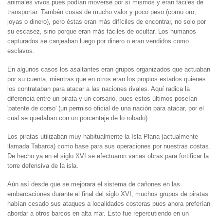
animales vivos pues podían moverse por sí mismos y eran fáciles de
transportar. Tambén cosas de mucho valor y poco peso (como oro,
joyas o dinero), pero éstas eran más difíciles de encontrar, no solo por
su escasez, sino porque eran más fáciles de ocultar. Los humanos
capturados se canjeaban luego por dinero o eran vendidos como
esclavos.
En algunos casos los asaltantes eran grupos organizados que actuaban
por su cuenta, mientras que en otros eran los propios estados quienes
los contrataban para atacar a las naciones rivales. Aquí radica la
diferencia entre un pirata y un corsario, pues estos últimos poseían
'patente de corso' (un permiso oficial de una nación para atacar, por el
cual se quedaban con un porcentaje de lo robado).
Los piratas utilizaban muy habitualmente la Isla Plana (actualmente
llamada Tabarca) como base para sus operaciones por nuestras costas.
De hecho ya en el siglo XVI se efectuaron varias obras para fortificar la
torre defensiva de la isla.
Aún así desde que se mejorara el sistema de cañones en las
embarcaciones durante el final del siglo XVI, muchos grupos de piratas
habían cesado sus ataques a localidades costeras pues ahora preferían
abordar a otros barcos en alta mar. Esto fue repercutiendo en un