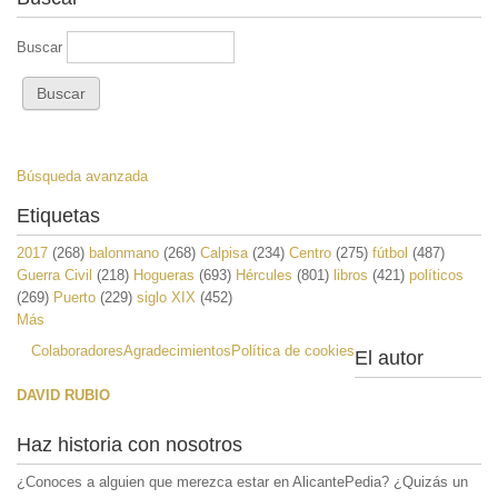
Buscar
Búsqueda avanzada
Etiquetas
2017
(268)
balonmano
(268)
Calpisa
(234)
Centro
(275)
fútbol
(487)
Guerra Civil
(218)
Hogueras
(693)
Hércules
(801)
libros
(421)
políticos
(269)
Puerto
(229)
siglo XIX
(452)
Más
Colaboradores
Agradecimientos
Política de cookies
El autor
DAVID RUBIO
Haz historia con nosotros
¿Conoces a alguien que merezca estar en AlicantePedia? ¿Quizás un