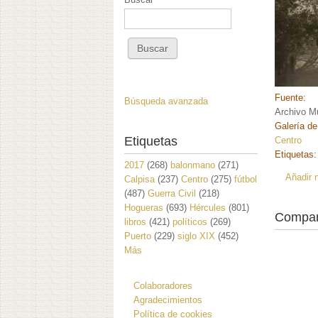
Fuente:
Búsqueda avanzada
Archivo Mu
Galería de
Etiquetas
Centro
Etiquetas
2017
(268)
balonmano
(271)
Añadir 
Calpisa
(237)
Centro
(275)
fútbol
(487)
Guerra Civil
(218)
Hogueras
(693)
Hércules
(801)
Compar
libros
(421)
políticos
(269)
Puerto
(229)
siglo XIX
(452)
Más
Colaboradores
Agradecimientos
Política de cookies