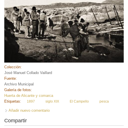
Colección:
José Manuel Collado Vaillard
Fuente:
Archivo Municipal
Galería de fotos:
Huerta de Alicante y comarca
Etiquetas:
1897
siglo XIX
El Campello
pesca
Añadir nuevo comentario
Compartir