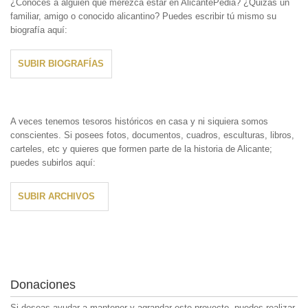
¿Conoces a alguien que merezca estar en AlicantePedia? ¿Quizás un
familiar, amigo o conocido alicantino? Puedes escribir tú mismo su
biografía aquí:
SUBIR BIOGRAFÍAS
A veces tenemos tesoros históricos en casa y ni siquiera somos
conscientes. Si posees fotos, documentos, cuadros, esculturas, libros,
carteles, etc y quieres que formen parte de la historia de Alicante;
puedes subirlos aquí:
SUBIR ARCHIVOS
Donaciones
Si deseas ayudar a mantener y agrandar este proyecto, puedes realizar