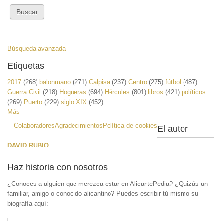
Búsqueda avanzada
Etiquetas
2017
(268)
balonmano
(271)
Calpisa
(237)
Centro
(275)
fútbol
(487)
Guerra Civil
(218)
Hogueras
(694)
Hércules
(801)
libros
(421)
políticos
(269)
Puerto
(229)
siglo XIX
(452)
Más
Colaboradores
Agradecimientos
Política de cookies
El autor
DAVID RUBIO
Haz historia con nosotros
¿Conoces a alguien que merezca estar en AlicantePedia? ¿Quizás un
familiar, amigo o conocido alicantino? Puedes escribir tú mismo su
biografía aquí: