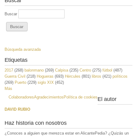
Buscar
Buscar
Búsqueda avanzada
Etiquetas
2017
(268)
balonmano
(269)
Calpisa
(235)
Centro
(275)
fútbol
(487)
Guerra Civil
(218)
Hogueras
(693)
Hércules
(801)
libros
(421)
políticos
(269)
Puerto
(229)
siglo XIX
(452)
Más
Colaboradores
Agradecimientos
Política de cookies
El autor
DAVID RUBIO
Haz historia con nosotros
¿Conoces a alguien que merezca estar en AlicantePedia? ¿Quizás un