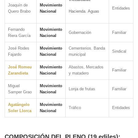
Joaquín de
Movimiento
Entidades
Quero Brabo
Nacional
Hacienda. Aguas
Fernando
Movimiento
Gobernación
Familiar
Riera García
Nacional
José Rodes
Movimiento
Cementerios. Banda
Sindical
Fajardo
Nacional
municipal
José Romeu
Movimiento
Abastos, Mercados
Familiar
Zarandieta
Nacional
y matadero
Miguel
Movimiento
Lonja de frutas
Familiar
Samper Grao
Nacional
Agatángelo
Movimiento
Tráfico
Entidades
Soler Llorca
Nacional
COMPOSICIÓN DEL PLENO (19 ediles):