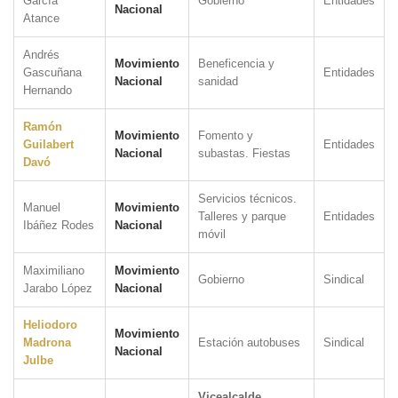
García
Gobierno
Entidades
Nacional
Atance
Andrés
Movimiento
Beneficencia y
Gascuñana
Entidades
Nacional
sanidad
Hernando
Ramón
Movimiento
Fomento y
Guilabert
Entidades
Nacional
subastas. Fiestas
Davó
Servicios técnicos.
Manuel
Movimiento
Talleres y parque
Entidades
Ibáñez Rodes
Nacional
móvil
Maximiliano
Movimiento
Gobierno
Sindical
Jarabo López
Nacional
Heliodoro
Movimiento
Madrona
Estación autobuses
Sindical
Nacional
Julbe
Vicealcalde