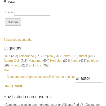
Buscar
Buscar
Búsqueda avanzada
Etiquetas
2017
(268)
balonmano
(271)
Calpisa
(237)
Centro
(275)
fútbol
(487)
Guerra Civil
(218)
Hogueras
(694)
Hércules
(801)
libros
(421)
políticos
(269)
Puerto
(229)
siglo XIX
(452)
Más
Colaboradores
Agradecimientos
Política de cookies
El autor
DAVID RUBIO
Haz historia con nosotros
¿Conoces a alguien que merezca estar en AlicantePedia? ¿Quizás un