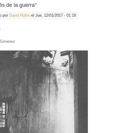
s de la guerra"
o por
David Rubio
el Jue, 12/01/2017 - 01:18
0
:
 Giménez