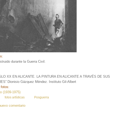
ón:
struido durante la Guerra Civil.
GLO XX EN ALICANTE. LA PINTURA EN ALICANTE A TRAVÉS DE SUS
” Dionisio Gázquez Méndez. Instituto Gil-Albert
 fotos:
o (1939-1975)
:
fotos artísticas
Posguerra
nuevo comentario