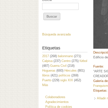
Búsqueda avanzada
Etiquetas
Descripci
2017
(268)
balonmano
(271)
Edificio de
Calpisa
(237)
Centro
(275)
fútbol
(487)
Guerra Civil
(218)
Fuente:
Hogueras
(693)
Hércules
(801)
“ARTE SI
libros
(421)
políticos
(269)
CREADORES
Puerto
(229)
siglo XIX
(452)
Galería de
Más
Franquism
Etiquetas
Colaboradores
Añadir 
Agradecimientos
Política de cookies