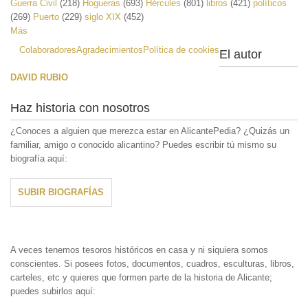
Guerra Civil
(218)
Hogueras
(693)
Hércules
(801)
libros
(421)
políticos
(269)
Puerto
(229)
siglo XIX
(452)
Más
Colaboradores
Agradecimientos
Política de cookies
El autor
DAVID RUBIO
Haz historia con nosotros
¿Conoces a alguien que merezca estar en AlicantePedia? ¿Quizás un
familiar, amigo o conocido alicantino? Puedes escribir tú mismo su
biografía aquí:
SUBIR BIOGRAFÍAS
A veces tenemos tesoros históricos en casa y ni siquiera somos
conscientes. Si posees fotos, documentos, cuadros, esculturas, libros,
carteles, etc y quieres que formen parte de la historia de Alicante;
puedes subirlos aquí: