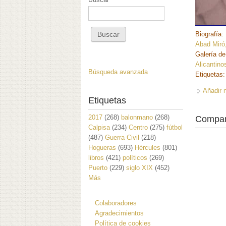
Biografía:
Abad Miró
Galería de
Alicantino
Búsqueda avanzada
Etiquetas
Añadir 
Etiquetas
2017
(268)
balonmano
(268)
Compar
Calpisa
(234)
Centro
(275)
fútbol
(487)
Guerra Civil
(218)
Hogueras
(693)
Hércules
(801)
libros
(421)
políticos
(269)
Puerto
(229)
siglo XIX
(452)
Más
Colaboradores
Agradecimientos
Política de cookies