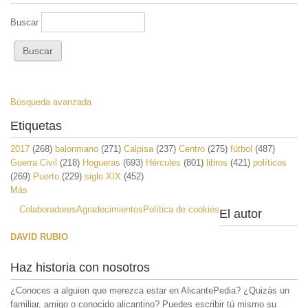
Buscar
Búsqueda avanzada
Etiquetas
2017
(268)
balonmano
(271)
Calpisa
(237)
Centro
(275)
fútbol
(487)
Guerra Civil
(218)
Hogueras
(693)
Hércules
(801)
libros
(421)
políticos
(269)
Puerto
(229)
siglo XIX
(452)
Más
Colaboradores
Agradecimientos
Política de cookies
El autor
DAVID RUBIO
Haz historia con nosotros
¿Conoces a alguien que merezca estar en AlicantePedia? ¿Quizás un
familiar, amigo o conocido alicantino? Puedes escribir tú mismo su