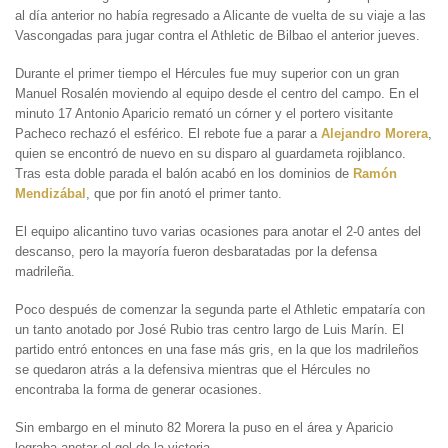
al día anterior no había regresado a Alicante de vuelta de su viaje a las
Vascongadas para jugar contra el Athletic de Bilbao el anterior jueves.
Durante el primer tiempo el Hércules fue muy superior con un gran
Manuel Rosalén moviendo al equipo desde el centro del campo. En el
minuto 17 Antonio Aparicio remató un córner y el portero visitante
Pacheco rechazó el esférico. El rebote fue a parar a
Alejandro Morera
,
quien se encontró de nuevo en su disparo al guardameta rojiblanco.
Tras esta doble parada el balón acabó en los dominios de
Ramón
Mendizábal
, que por fin anotó el primer tanto.
El equipo alicantino tuvo varias ocasiones para anotar el 2-0 antes del
descanso, pero la mayoría fueron desbaratadas por la defensa
madrileña.
Poco después de comenzar la segunda parte el Athletic empataría con
un tanto anotado por José Rubio tras centro largo de Luis Marín. El
partido entró entonces en una fase más gris, en la que los madrileños
se quedaron atrás a la defensiva mientras que el Hércules no
encontraba la forma de generar ocasiones.
Sin embargo en el minuto 82 Morera la puso en el área y Aparicio
lograba anotar el gol de la victoria.