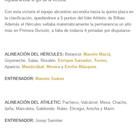
Con esta victoria el equipo alicantino ascendía hasta la quinta plaza en
la clasificación, quedándose a 5 puntos del líder Athletic de Bilbao.
Además el Hércules sellaba matemáticamente la permanencia un año
más en Primera División, a falta de todavía 4 jornadas por disputarse.
ALINEACIÓN DEL HÉRCULES:
Betancor,
Manolo Maciá
,
Goyeneche, Salas, Rosalén,
Enrique Salvador
,
Tormo
,
Aparicio,
Mendizábal
,
Morera
y
Emilio Blázquez
.
ENTRENADOR:
Manolo Suárez
ALINEACIÓN DEL ATHLETIC:
Pacheco, Valcárcel, Mesa, Chacho,
Ipiña, Marculeta, Gabilondo, Rubio, Elicegui, Arocha y Marín.
ENTRENADOR:
Josep Samitier