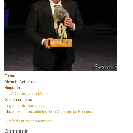
Fuente:
Alicante Actualidad
Biografía:
Lledó Cortés, José Manuel
Galería de fotos:
Hogueras de San Juan
Etiquetas:
presidentes de la Comisión de Hogueras
Añadir nuevo comentario
Compartir