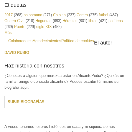
Etiquetas
2017
(268)
balonmano
(271)
Calpisa
(237)
Centro
(275)
fútbol
(487)
Guerra Civil
(218)
Hogueras
(693)
Hércules
(801)
libros
(421)
políticos
(269)
Puerto
(229)
siglo XIX
(452)
Más
Colaboradores
Agradecimientos
Política de cookies
El autor
DAVID RUBIO
Haz historia con nosotros
¿Conoces a alguien que merezca estar en AlicantePedia? ¿Quizás un
familiar, amigo o conocido alicantino? Puedes escribir tú mismo su
biografía aquí:
SUBIR BIOGRAFÍAS
A veces tenemos tesoros históricos en casa y ni siquiera somos