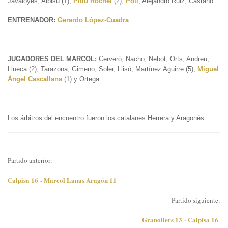
Javaloyes, Albisu (1),
Pitiu Rochel
(2),
Poli
, Alejandro Ruiz, Castaño.
ENTRENADOR:
Gerardo López-Cuadra
JUGADORES DEL MARCOL:
Cerveró, Nacho, Nebot, Orts, Andreu,
Llueca (2), Tarazona, Gimeno, Soler, Llisó, Martínez Aguirre (5),
Miguel
Ángel Cascallana
(1) y Ortega.
Los árbitros del encuentro fueron los catalanes Herrera y Aragonés.
Partido anterior:
Calpisa 16 - Marcol Lanas Aragón 11
Partido siguiente:
Granollers 13 - Calpisa 16