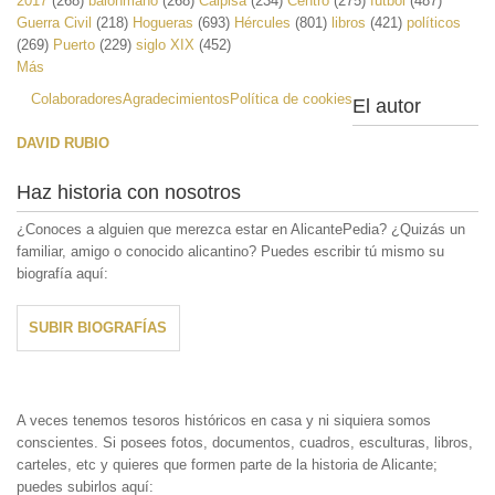
2017
(268)
balonmano
(268)
Calpisa
(234)
Centro
(275)
fútbol
(487)
Guerra Civil
(218)
Hogueras
(693)
Hércules
(801)
libros
(421)
políticos
(269)
Puerto
(229)
siglo XIX
(452)
Más
Colaboradores
Agradecimientos
Política de cookies
El autor
DAVID RUBIO
Haz historia con nosotros
¿Conoces a alguien que merezca estar en AlicantePedia? ¿Quizás un
familiar, amigo o conocido alicantino? Puedes escribir tú mismo su
biografía aquí:
SUBIR BIOGRAFÍAS
A veces tenemos tesoros históricos en casa y ni siquiera somos
conscientes. Si posees fotos, documentos, cuadros, esculturas, libros,
carteles, etc y quieres que formen parte de la historia de Alicante;
puedes subirlos aquí: