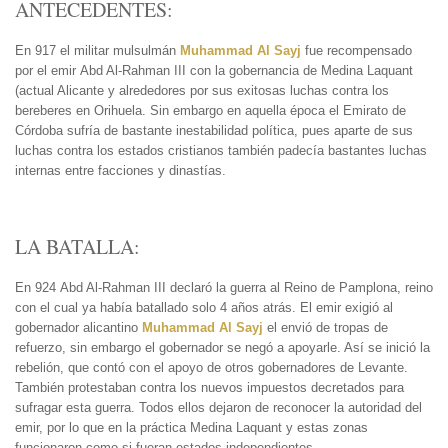
ANTECEDENTES:
En 917 el militar mulsulmán
Muhammad Al Sayj
fue recompensado
por el emir Abd Al-Rahman III con la gobernancia de Medina Laquant
(actual Alicante y alrededores por sus exitosas luchas contra los
bereberes en Orihuela. Sin embargo en aquella época el Emirato de
Córdoba sufría de bastante inestabilidad política, pues aparte de sus
luchas contra los estados cristianos también padecía bastantes luchas
internas entre facciones y dinastías.
LA BATALLA:
En 924 Abd Al-Rahman III declaró la guerra al Reino de Pamplona, reino
con el cual ya había batallado solo 4 años atrás. El emir exigió al
gobernador alicantino
Muhammad Al Sayj
el envió de tropas de
refuerzo, sin embargo el gobernador se negó a apoyarle. Así se inició la
rebelión, que contó con el apoyo de otros gobernadores de Levante.
También protestaban contra los nuevos impuestos decretados para
sufragar esta guerra. Todos ellos dejaron de reconocer la autoridad del
emir, por lo que en la práctica Medina Laquant y estas zonas
funcionaron como si fueran estados independientes.