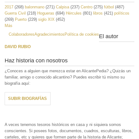
2017
(268)
balonmano
(271)
Calpisa
(237)
Centro
(275)
fútbol
(487)
Guerra Civil
(218)
Hogueras
(694)
Hércules
(801)
libros
(421)
políticos
(269)
Puerto
(229)
siglo XIX
(452)
Más
Colaboradores
Agradecimientos
Política de cookies
El autor
DAVID RUBIO
Haz historia con nosotros
¿Conoces a alguien que merezca estar en AlicantePedia? ¿Quizás un
familiar, amigo o conocido alicantino? Puedes escribir tú mismo su
biografía aquí:
SUBIR BIOGRAFÍAS
A veces tenemos tesoros históricos en casa y ni siquiera somos
conscientes. Si posees fotos, documentos, cuadros, esculturas, libros,
carteles, etc y quieres que formen parte de la historia de Alicante;