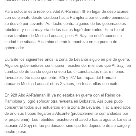
Para sofocar esta rebelión, Abd Al-Rahman III en lugar de desplazarse
con su ejército desde Córdoba hacia Pamplona por el centro peninsular
se desvió por Levante. Así luchó contra algunos de los gobernadores
rebeldes, y en la mayoría de los casos logró derrotarles. Este fue el
caso también de Medina Laquant, pues Al Sayj se rindió cuando la
ciudad fue sitiada. A cambio el emir le mantuvo en su puesto de
gobernador.
Durante los siguientes años la zona de Levante siguió en pie de guerra.
Algunos gobernadores continuaron resistiendo, mientras que Al Sayj iba
cambiando de bando según si veía las circunstancias más o menos
favorables. Se sabe que entre 925 y 927 las tropas del Emirato
atacaron Medina Laquant otras 2 veces, en todas ellas con éxito.
En 928 Abd Al-Rahman III ya no estaba en guerra con el Reino de
Pamplona y logró sofocar otra revuelta en Bobastro. Así pues pudo
concentrar todos sus esfuerzos en la zona de Levante. Hacia mediados
de año sus tropas llegaron a Alicante (probablemente comandadas por
el propio emir). Los rebeldes resistieron el asedio hasta agosto. En esta
ocasión Al Sayj no fue perdonado, sino que fue depuesto de su cargo y
hecho preso.