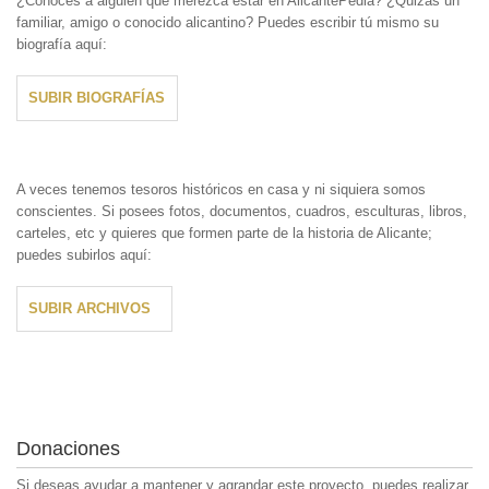
¿Conoces a alguien que merezca estar en AlicantePedia? ¿Quizás un
familiar, amigo o conocido alicantino? Puedes escribir tú mismo su
biografía aquí:
SUBIR BIOGRAFÍAS
A veces tenemos tesoros históricos en casa y ni siquiera somos
conscientes. Si posees fotos, documentos, cuadros, esculturas, libros,
carteles, etc y quieres que formen parte de la historia de Alicante;
puedes subirlos aquí:
SUBIR ARCHIVOS
Donaciones
Si deseas ayudar a mantener y agrandar este proyecto, puedes realizar