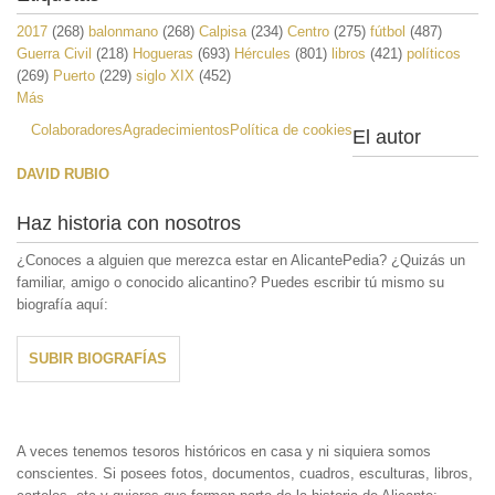
2017
(268)
balonmano
(268)
Calpisa
(234)
Centro
(275)
fútbol
(487)
Guerra Civil
(218)
Hogueras
(693)
Hércules
(801)
libros
(421)
políticos
(269)
Puerto
(229)
siglo XIX
(452)
Más
Colaboradores
Agradecimientos
Política de cookies
El autor
DAVID RUBIO
Haz historia con nosotros
¿Conoces a alguien que merezca estar en AlicantePedia? ¿Quizás un
familiar, amigo o conocido alicantino? Puedes escribir tú mismo su
biografía aquí:
SUBIR BIOGRAFÍAS
A veces tenemos tesoros históricos en casa y ni siquiera somos
conscientes. Si posees fotos, documentos, cuadros, esculturas, libros,