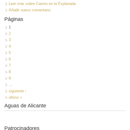
Leer más
sobre Casino en la Explanada
Añadir nuevo comentario
Páginas
1
2
3
4
5
6
7
8
9
…
siguiente ›
último »
Aguas de Alicante
Patrocinadores