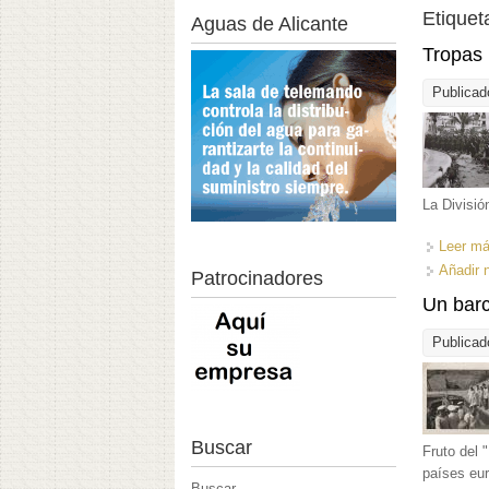
Etiquet
Aguas de Alicante
Tropas 
Publicad
La Divisió
Leer m
Añadir 
Patrocinadores
Un barc
Publicad
Buscar
Fruto del 
países eur
Buscar