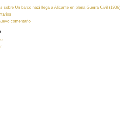
ás
sobre Un barco nazi llega a Alicante en plena Guerra Civil (1936)
tarios
nuevo comentario
s
ro
r