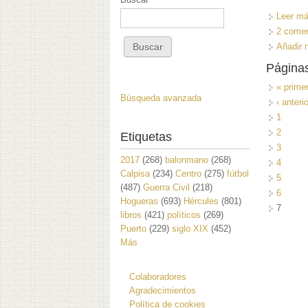
Leer m
2 comen
Añadir 
Página
« prime
Búsqueda avanzada
‹ anterio
1
2
Etiquetas
3
2017
(268)
balonmano
(268)
4
Calpisa
(234)
Centro
(275)
fútbol
5
(487)
Guerra Civil
(218)
6
Hogueras
(693)
Hércules
(801)
7
libros
(421)
políticos
(269)
Puerto
(229)
siglo XIX
(452)
Más
Colaboradores
Agradecimientos
Política de cookies